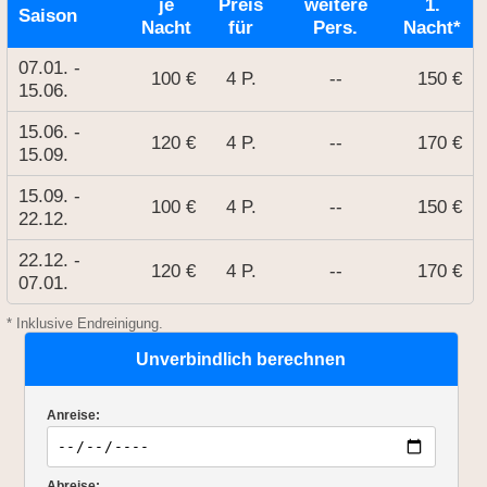
je
Preis
weitere
1.
Saison
Nacht
für
Pers.
Nacht*
07.01. -
100 €
4 P.
--
150 €
15.06.
15.06. -
120 €
4 P.
--
170 €
15.09.
15.09. -
100 €
4 P.
--
150 €
22.12.
22.12. -
120 €
4 P.
--
170 €
07.01.
* Inklusive Endreinigung.
Unverbindlich berechnen
Anreise:
Abreise: