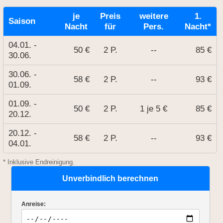
je
Preis
weitere
1.
Saison
Nacht
für
Pers.
Nacht*
04.01. -
50 €
2 P.
--
85 €
30.06.
30.06. -
58 €
2 P.
--
93 €
01.09.
01.09. -
50 €
2 P.
1 je 5 €
85 €
20.12.
20.12. -
58 €
2 P.
--
93 €
04.01.
* Inklusive Endreinigung.
Unverbindlich berechnen
Anreise: