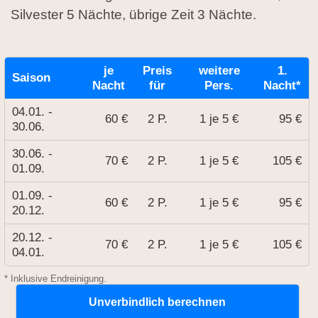
Silvester 5 Nächte, übrige Zeit 3 Nächte.
je
Preis
weitere
1.
Saison
Nacht
für
Pers.
Nacht*
04.01. -
60 €
2 P.
1 je 5 €
95 €
30.06.
30.06. -
70 €
2 P.
1 je 5 €
105 €
01.09.
01.09. -
60 €
2 P.
1 je 5 €
95 €
20.12.
20.12. -
70 €
2 P.
1 je 5 €
105 €
04.01.
* Inklusive Endreinigung.
Unverbindlich berechnen