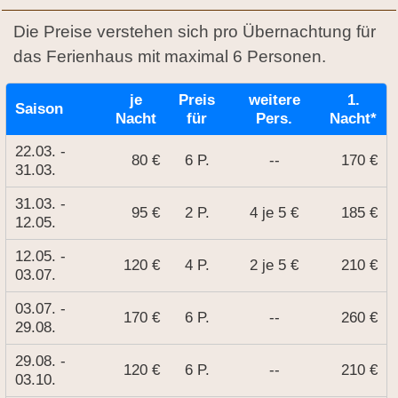
Die Preise verstehen sich pro Übernachtung für
das Ferienhaus mit maximal 6 Personen.
je
Preis
weitere
1.
Saison
Nacht
für
Pers.
Nacht*
22.03. -
80 €
6 P.
--
170 €
31.03.
31.03. -
95 €
2 P.
4 je 5 €
185 €
12.05.
12.05. -
120 €
4 P.
2 je 5 €
210 €
03.07.
03.07. -
170 €
6 P.
--
260 €
29.08.
29.08. -
120 €
6 P.
--
210 €
03.10.