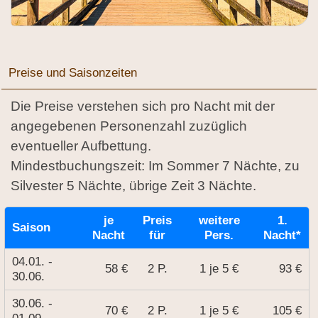
Preise und Saisonzeiten
Die Preise verstehen sich pro Nacht mit der
angegebenen Personenzahl zuzüglich
eventueller Aufbettung.
Mindestbuchungszeit: Im Sommer 7 Nächte, zu
Silvester 5 Nächte, übrige Zeit 3 Nächte.
je
Preis
weitere
1.
Saison
Nacht
für
Pers.
Nacht*
04.01. -
58 €
2 P.
1 je 5 €
93 €
30.06.
30.06. -
70 €
2 P.
1 je 5 €
105 €