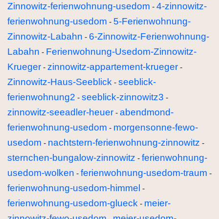
Zinnowitz-ferienwohnung-usedom
4-zinnowitz-
-
ferienwohnung-usedom
5-Ferienwohnung-
-
Zinnowitz-Labahn
6-Zinnowitz-Ferienwohnung-
-
Labahn
Ferienwohnung-Usedom-Zinnowitz-
-
Krueger
zinnowitz-appartement-krueger
-
-
Zinnowitz-Haus-Seeblick
seeblick-
-
ferienwohnung2
seeblick-zinnowitz3
-
-
zinnowitz-seeadler-heuer
abendmond-
-
ferienwohnung-usedom
morgensonne-fewo-
-
usedom
nachtstern-ferienwohnung-zinnowitz
-
-
sternchen-bungalow-zinnowitz
ferienwohnung-
-
usedom-wolken
ferienwohnung-usedom-traum
-
-
ferienwohnung-usedom-himmel
-
ferienwohnung-usedom-glueck
meier-
-
zinnowitz-fewo-usedom
meier-usedom-
-