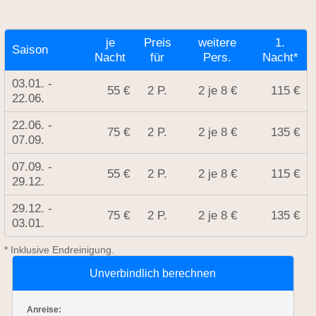
je
Preis
weitere
1.
Saison
Nacht
für
Pers.
Nacht*
03.01. -
55 €
2 P.
2 je 8 €
115 €
22.06.
22.06. -
75 €
2 P.
2 je 8 €
135 €
07.09.
07.09. -
55 €
2 P.
2 je 8 €
115 €
29.12.
29.12. -
75 €
2 P.
2 je 8 €
135 €
03.01.
* Inklusive Endreinigung.
Unverbindlich berechnen
Anreise: