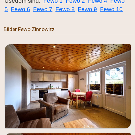
Usedom sind:
Fewo 1
Fewo 2
Fewo 4
Fewo
5
Fewo 6
Fewo 7
Fewo 8
Fewo 9
Fewo 10
Bilder Fewo Zinnowitz