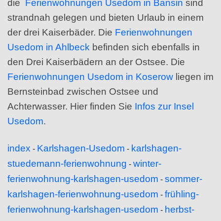
die
Ferienwohnungen Usedom in Bansin
sind
strandnah gelegen und bieten Urlaub in einem
der drei Kaiserbäder. Die
Ferienwohnungen
Usedom in Ahlbeck
befinden sich ebenfalls in
den Drei Kaiserbädern an der Ostsee. Die
Ferienwohnungen Usedom in Koserow
liegen im
Bernsteinbad zwischen Ostsee und
Achterwasser. Hier finden Sie
Infos zur Insel
Usedom
.
index
Karlshagen-Usedom
karlshagen-
-
-
stuedemann-ferienwohnung
winter-
-
ferienwohnung-karlshagen-usedom
sommer-
-
karlshagen-ferienwohnung-usedom
frühling-
-
ferienwohnung-karlshagen-usedom
herbst-
-