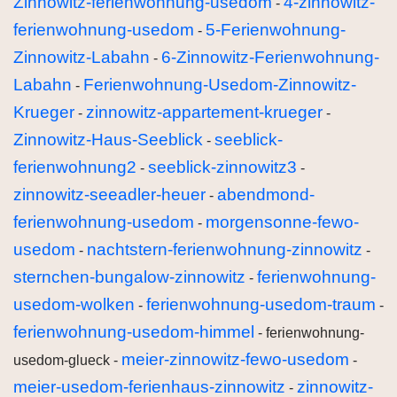
Zinnowitz-ferienwohnung-usedom
4-zinnowitz-
-
ferienwohnung-usedom
5-Ferienwohnung-
-
Zinnowitz-Labahn
6-Zinnowitz-Ferienwohnung-
-
Labahn
Ferienwohnung-Usedom-Zinnowitz-
-
Krueger
zinnowitz-appartement-krueger
-
-
Zinnowitz-Haus-Seeblick
seeblick-
-
ferienwohnung2
seeblick-zinnowitz3
-
-
zinnowitz-seeadler-heuer
abendmond-
-
ferienwohnung-usedom
morgensonne-fewo-
-
usedom
nachtstern-ferienwohnung-zinnowitz
-
-
sternchen-bungalow-zinnowitz
ferienwohnung-
-
usedom-wolken
ferienwohnung-usedom-traum
-
-
ferienwohnung-usedom-himmel
- ferienwohnung-
meier-zinnowitz-fewo-usedom
usedom-glueck -
-
meier-usedom-ferienhaus-zinnowitz
zinnowitz-
-