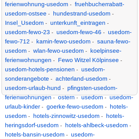
ferienwohnung-usedom
fruehbucherrabatt-
-
usedom-ostsee
hundestrand-usedom
-
-
Insel_Usedom
unterkunft_eintragen
-
-
usedom-fewo-23
usedom-fewo-46
usedom-
-
-
fewo-712
kamin-fewo-usedom
sauna-fewo-
-
-
usedom
wlan-fewo-usedom
koelpinsee-
-
-
ferienwohnungen
Fewo Witzel Kölpinsee
-
-
usedom-hotels-pensionen
usedom-
-
sonderangebote
achterland-usedom
-
-
usedom-urlaub-hund
pfingsten-usedom-
-
ferienwohnungen
ostern
usedom
usedom-
-
-
-
urlaub-kinder
goerke-fewo-usedom
hotels-
-
-
usedom
hotels-zinnowitz-usedom
hotels-
-
-
heringsdorf-usedom
hotels-ahlbeck-usedom
-
-
hotels-bansin-usedom
usedom-
-