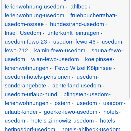
ferienwohnung-usedom
ahlbeck-
-
ferienwohnung-usedom
fruehbucherrabatt-
-
usedom-ostsee
hundestrand-usedom
-
-
Insel_Usedom
unterkunft_eintragen
-
-
usedom-fewo-23
usedom-fewo-46
usedom-
-
-
fewo-712
kamin-fewo-usedom
sauna-fewo-
-
-
usedom
wlan-fewo-usedom
koelpinsee-
-
-
ferienwohnungen
Fewo Witzel Kölpinsee
-
-
usedom-hotels-pensionen
usedom-
-
sonderangebote
achterland-usedom
-
-
usedom-urlaub-hund
pfingsten-usedom-
-
ferienwohnungen
ostern
usedom
usedom-
-
-
-
urlaub-kinder
goerke-fewo-usedom
hotels-
-
-
usedom
hotels-zinnowitz-usedom
hotels-
-
-
heringsdorf-usedom
hotels-ahlbeck-usedom
-
-