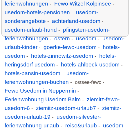
ferienwohnungen
Fewo Witzel Kölpinsee
-
-
usedom-hotels-pensionen
usedom-
-
sonderangebote
achterland-usedom
-
-
usedom-urlaub-hund
pfingsten-usedom-
-
ferienwohnungen
ostern
usedom
usedom-
-
-
-
urlaub-kinder
goerke-fewo-usedom
hotels-
-
-
usedom
hotels-zinnowitz-usedom
hotels-
-
-
heringsdorf-usedom
hotels-ahlbeck-usedom
-
-
hotels-bansin-usedom
usedom-
-
ferienwohnungen-buchen
- ostsee-fewo -
Fewo Usedom in Neppermin
-
Ferienwohnung Usedom Balm
ziemitz-fewo-
-
usedom-6
ziemitz-usedom-urlaub7
ziemitz-
-
-
usedom-urlaub-19
usedom-silvester-
-
ferienwohnung-urlaub
reise&urlaub
usedom-
-
-