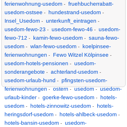
ferienwohnung-usedom
fruehbucherrabatt-
-
usedom-ostsee
hundestrand-usedom
-
-
Insel_Usedom
unterkunft_eintragen
-
-
usedom-fewo-23
usedom-fewo-46
usedom-
-
-
fewo-712
kamin-fewo-usedom
sauna-fewo-
-
-
usedom
wlan-fewo-usedom
koelpinsee-
-
-
ferienwohnungen
Fewo Witzel Kölpinsee
-
-
usedom-hotels-pensionen
usedom-
-
sonderangebote
achterland-usedom
-
-
usedom-urlaub-hund
pfingsten-usedom-
-
ferienwohnungen
ostern
usedom
usedom-
-
-
-
urlaub-kinder
goerke-fewo-usedom
hotels-
-
-
usedom
hotels-zinnowitz-usedom
hotels-
-
-
heringsdorf-usedom
hotels-ahlbeck-usedom
-
-
hotels-bansin-usedom
usedom-
-