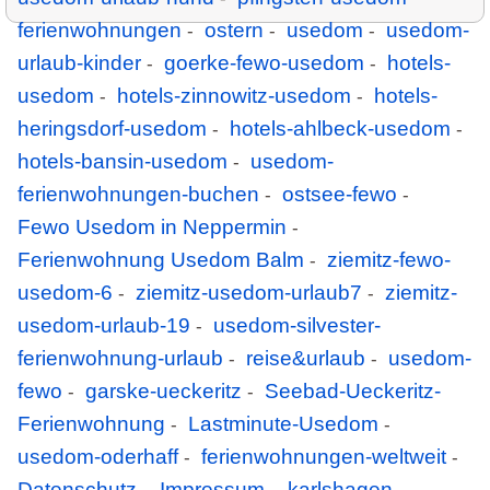
ferienwohnungen
ostern
usedom
usedom-
-
-
-
urlaub-kinder
goerke-fewo-usedom
hotels-
-
-
usedom
hotels-zinnowitz-usedom
hotels-
-
-
heringsdorf-usedom
hotels-ahlbeck-usedom
-
-
hotels-bansin-usedom
usedom-
-
ferienwohnungen-buchen
ostsee-fewo
-
-
Fewo Usedom in Neppermin
-
Ferienwohnung Usedom Balm
ziemitz-fewo-
-
usedom-6
ziemitz-usedom-urlaub7
ziemitz-
-
-
usedom-urlaub-19
usedom-silvester-
-
ferienwohnung-urlaub
reise&urlaub
usedom-
-
-
fewo
garske-ueckeritz
Seebad-Ueckeritz-
-
-
Ferienwohnung
Lastminute-Usedom
-
-
usedom-oderhaff
ferienwohnungen-weltweit
-
-
Datenschutz
Impressum
karlshagen-