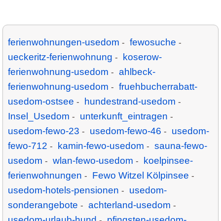
ferienwohnungen-usedom
fewosuche
-
-
ueckeritz-ferienwohnung
koserow-
-
ferienwohnung-usedom
ahlbeck-
-
ferienwohnung-usedom
fruehbucherrabatt-
-
usedom-ostsee
hundestrand-usedom
-
-
Insel_Usedom
unterkunft_eintragen
-
-
usedom-fewo-23
usedom-fewo-46
usedom-
-
-
fewo-712
kamin-fewo-usedom
sauna-fewo-
-
-
usedom
wlan-fewo-usedom
koelpinsee-
-
-
ferienwohnungen
Fewo Witzel Kölpinsee
-
-
usedom-hotels-pensionen
usedom-
-
sonderangebote
achterland-usedom
-
-
usedom-urlaub-hund
pfingsten-usedom-
-