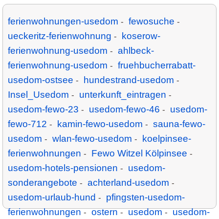
ferienwohnungen-usedom
fewosuche
-
-
ueckeritz-ferienwohnung
koserow-
-
ferienwohnung-usedom
ahlbeck-
-
ferienwohnung-usedom
fruehbucherrabatt-
-
usedom-ostsee
hundestrand-usedom
-
-
Insel_Usedom
unterkunft_eintragen
-
-
usedom-fewo-23
usedom-fewo-46
usedom-
-
-
fewo-712
kamin-fewo-usedom
sauna-fewo-
-
-
usedom
wlan-fewo-usedom
koelpinsee-
-
-
ferienwohnungen
Fewo Witzel Kölpinsee
-
-
usedom-hotels-pensionen
usedom-
-
sonderangebote
achterland-usedom
-
-
usedom-urlaub-hund
pfingsten-usedom-
-
ferienwohnungen
ostern
usedom
usedom-
-
-
-