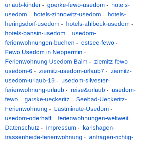
urlaub-kinder
goerke-fewo-usedom
hotels-
-
-
usedom
hotels-zinnowitz-usedom
hotels-
-
-
heringsdorf-usedom
hotels-ahlbeck-usedom
-
-
hotels-bansin-usedom
usedom-
-
ferienwohnungen-buchen
ostsee-fewo
-
-
Fewo Usedom in Neppermin
-
Ferienwohnung Usedom Balm
ziemitz-fewo-
-
usedom-6
ziemitz-usedom-urlaub7
ziemitz-
-
-
usedom-urlaub-19
usedom-silvester-
-
ferienwohnung-urlaub
reise&urlaub
usedom-
-
-
fewo
garske-ueckeritz
Seebad-Ueckeritz-
-
-
Ferienwohnung
Lastminute-Usedom
-
-
usedom-oderhaff
ferienwohnungen-weltweit
-
-
Datenschutz
Impressum
karlshagen-
-
-
trassenheide-ferienwohnung
anfragen-richtig-
-