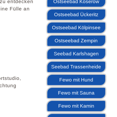
 zu entdecken
Ostseebad Koserow
ine Fülle an
Ostseebad Ückeritz
Ostseebad Kölpinsee
Ostseebad Zempin
Seebad Karlshagen
Seebad Trassenheide
tstudio,
Fewo mit Hund
ichtung
Fewo mit Sauna
Fewo mit Kamin