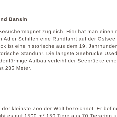
und Bansin
esuchermagnet zugleich. Hier hat man einen 
n Adler Schiffen eine Rundfahrt auf der Ostse
k ist eine historische aus dem 19. Jahrhundert
storische Standuhr. Die längste Seebrücke Use
midenförmige Aufbau verleiht der Seebrücke ei
st 285 Meter.
der kleinste Zoo der Welt bezeichnet. Er befind
ibt es auf 1500 m² 150 Tiere aus 70 Tierarten 