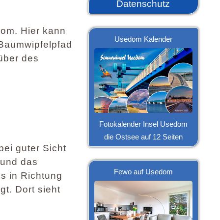
Datenschutz
dom. Hier kann
Usedom Kalender
 Baumwipfelpfad
über des
Fotokalender Insel Usedom
die Ostsee auf 12 Seiten
ei guter Sicht
 und das
Fewo auf Usedom
s in Richtung
t. Dort sieht