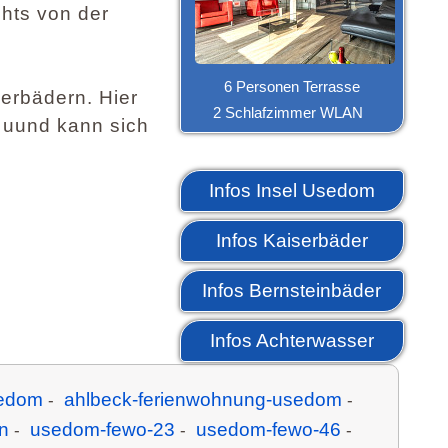
chts von der
6 Personen Terrasse
serbädern. Hier
2 Schlafzimmer WLAN
r uund kann sich
Infos Insel Usedom
Infos Kaiserbäder
Infos Bernsteinbäder
Infos Achterwasser
sedom
ahlbeck-ferienwohnung-usedom
-
-
n
usedom-fewo-23
usedom-fewo-46
-
-
-