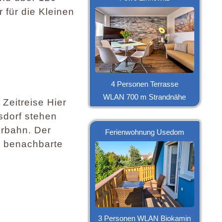
 für die Kleinen
4 Personen Terrasse
WLAN 700 m Strandnähe
Zeitreise Hier
sdorf stehen
erbahn. Der
Ferienwohnung Usedom
s benachbarte
3 Personen WLAN Biokamin