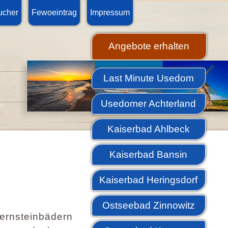
ucher
Fewoeintrag
Impressum
Angebote erhalten
Last Minute Usedom
Usedomer Achterland
Kaiserbad Ahlbeck
Kaiserbad Bansin
Kaiserbad Heringsdorf
Ostseebad Zinnowitz
Bernsteinbädern