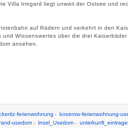
e Villa Irmgard liegt unweit der Ostsee und re
ristenbahn auf Rädern und verkehrt in den Kai
es und Wissenswertes über die drei Kaiserbäde
edom ansehen.
ckeritz-ferienwohnung
koserow-ferienwohnung-u
-
rand-usedom
Insel_Usedom
unterkunft_eintrage
-
-