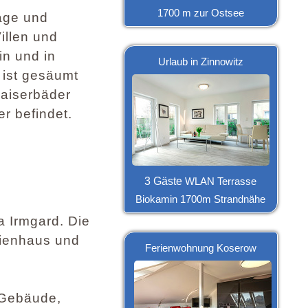
1700 m zur Ostsee
age und
illen und
in und in
Urlaub in Zinnowitz
 ist gesäumt
aiserbäder
r befindet.
3 Gäste
WLAN Terrasse
Biokamin 1700m Strandnähe
a Irmgard. Die
rienhaus und
Ferienwohnung Koserow
s Gebäude,