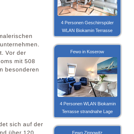
4 Personen Geschirrspüler
WLAN Biokamin Terrasse
malerischen
e unternehmen.
Fewo in Koserow
. Vor der
doms mit 508
nen besonderen
4 Personen WLAN Biokamin
Terrasse strandnahe Lage
et sich auf der
und über 120
Fewo Zinnowitz