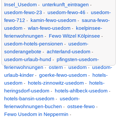
Insel_Usedom
unterkunft_eintragen
-
-
usedom-fewo-23
usedom-fewo-46
usedom-
-
-
fewo-712
kamin-fewo-usedom
sauna-fewo-
-
-
usedom
wlan-fewo-usedom
koelpinsee-
-
-
ferienwohnungen
Fewo Witzel Kölpinsee
-
-
usedom-hotels-pensionen
usedom-
-
sonderangebote
achterland-usedom
-
-
usedom-urlaub-hund
pfingsten-usedom-
-
ferienwohnungen
ostern
usedom
usedom-
-
-
-
urlaub-kinder
goerke-fewo-usedom
hotels-
-
-
usedom
hotels-zinnowitz-usedom
hotels-
-
-
heringsdorf-usedom
hotels-ahlbeck-usedom
-
-
hotels-bansin-usedom
usedom-
-
ferienwohnungen-buchen
ostsee-fewo
-
-
Fewo Usedom in Neppermin
-