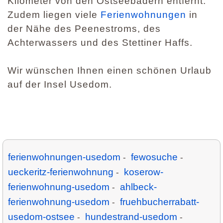
Kilometer von den Ostseebädern entfernt.
Zudem liegen viele
Ferienwohnungen
in
der Nähe des Peenestroms, des
Achterwassers und des Stettiner Haffs.
Wir wünschen Ihnen einen schönen Urlaub
auf der Insel Usedom.
ferienwohnungen-usedom
fewosuche
-
-
ueckeritz-ferienwohnung
koserow-
-
ferienwohnung-usedom
ahlbeck-
-
ferienwohnung-usedom
fruehbucherrabatt-
-
usedom-ostsee
hundestrand-usedom
-
-