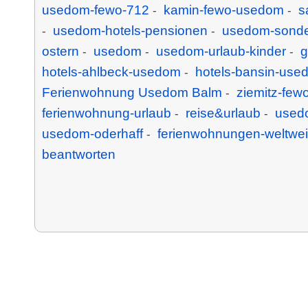
usedom-fewo-712
kamin-fewo-usedom
s
-
-
usedom-hotels-pensionen
usedom-sonde
-
-
ostern
usedom
usedom-urlaub-kinder
g
-
-
-
hotels-ahlbeck-usedom
hotels-bansin-use
-
Ferienwohnung Usedom Balm
ziemitz-fe
-
ferienwohnung-urlaub
reise&urlaub
used
-
-
usedom-oderhaff
ferienwohnungen-weltwei
-
beantworten