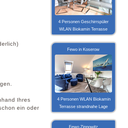
4 Personen Geschirrspüler
WLAN Biokamin Terrasse
erlich)
Fewo in Koserow
agen.
nhand Ihres
4 Personen WLAN Biokamin
Terrasse strandnahe Lage
schon ein oder
Fewo Zinnowitz