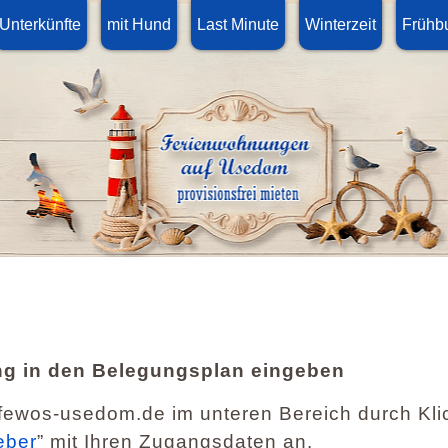
Unterkünfte
mit Hund
Last Minute
Winterzeit
Frühb
g in den Belegungsplan eingeben
 fewos-usedom.de im unteren Bereich durch Kli
eber
” mit Ihren Zugangsdaten an.