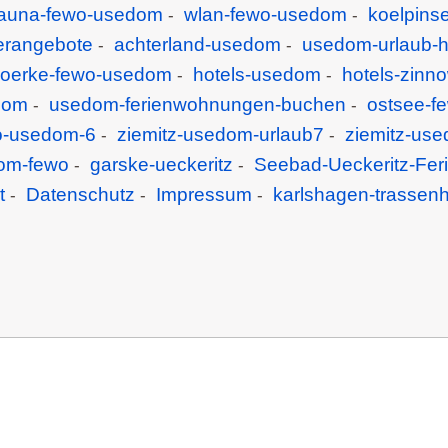
auna-fewo-usedom
wlan-fewo-usedom
koelpins
-
-
rangebote
achterland-usedom
usedom-urlaub-
-
-
oerke-fewo-usedom
hotels-usedom
hotels-zinn
-
-
dom
usedom-ferienwohnungen-buchen
ostsee-f
-
-
wo-usedom-6
ziemitz-usedom-urlaub7
ziemitz-use
-
-
om-fewo
garske-ueckeritz
Seebad-Ueckeritz-Fe
-
-
t
Datenschutz
Impressum
karlshagen-trassen
-
-
-