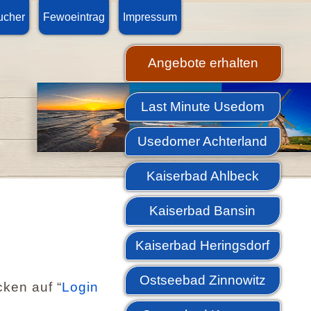
ucher
Fewoeintrag
Impressum
Angebote erhalten
Last Minute Usedom
Usedomer Achterland
Kaiserbad Ahlbeck
Kaiserbad Bansin
Kaiserbad Heringsdorf
Ostseebad Zinnowitz
cken auf “
Login