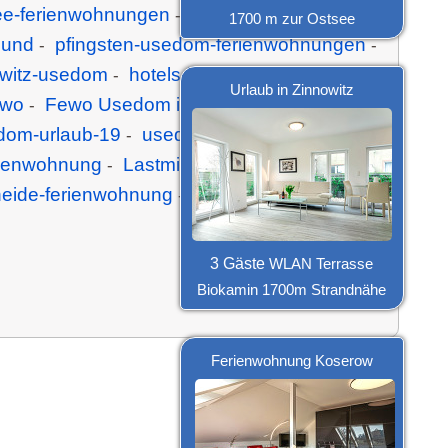
ee-ferienwohnungen
Fewo Witzel Kölpinsee
-
1700 m zur Ostsee
hund
pfingsten-usedom-ferienwohnungen
-
-
owitz-usedom
hotels-heringsdorf-usedom
-
-
Urlaub in Zinnowitz
ewo
Fewo Usedom in Neppermin
-
-
dom-urlaub-19
usedom-silvester-
-
rienwohnung
Lastminute-Usedom
-
-
heide-ferienwohnung
anfragen-richtig-
-
3 Gäste
WLAN Terrasse
Biokamin 1700m Strandnähe
Ferienwohnung Koserow