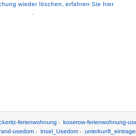
chung wieder löschen, erfahren Sie hier
.
ckeritz-ferienwohnung
koserow-ferienwohnung-u
-
rand-usedom
Insel_Usedom
unterkunft_eintrage
-
-