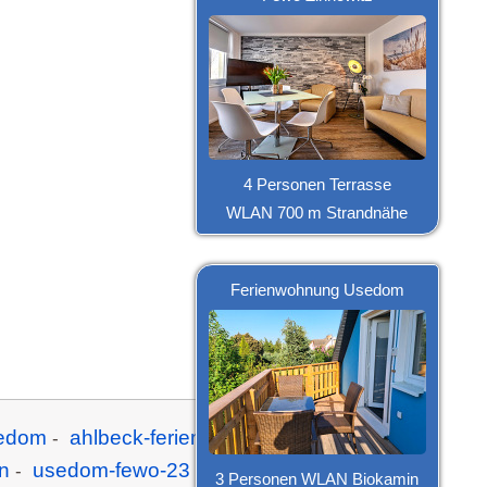
4 Personen Terrasse
WLAN 700 m Strandnähe
Ferienwohnung Usedom
sedom
ahlbeck-ferienwohnung-usedom
-
-
n
usedom-fewo-23
usedom-fewo-46
-
-
-
3 Personen WLAN Biokamin