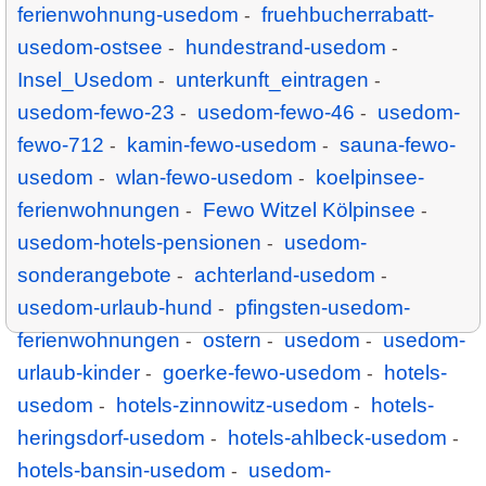
ferienwohnung-usedom
fruehbucherrabatt-
-
usedom-ostsee
hundestrand-usedom
-
-
Insel_Usedom
unterkunft_eintragen
-
-
usedom-fewo-23
usedom-fewo-46
usedom-
-
-
fewo-712
kamin-fewo-usedom
sauna-fewo-
-
-
usedom
wlan-fewo-usedom
koelpinsee-
-
-
ferienwohnungen
Fewo Witzel Kölpinsee
-
-
usedom-hotels-pensionen
usedom-
-
sonderangebote
achterland-usedom
-
-
usedom-urlaub-hund
pfingsten-usedom-
-
ferienwohnungen
ostern
usedom
usedom-
-
-
-
urlaub-kinder
goerke-fewo-usedom
hotels-
-
-
usedom
hotels-zinnowitz-usedom
hotels-
-
-
heringsdorf-usedom
hotels-ahlbeck-usedom
-
-
hotels-bansin-usedom
usedom-
-