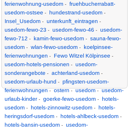
ferienwohnung-usedom
fruehbucherrabatt-
-
usedom-ostsee
hundestrand-usedom
-
-
Insel_Usedom
unterkunft_eintragen
-
-
usedom-fewo-23
usedom-fewo-46
usedom-
-
-
fewo-712
kamin-fewo-usedom
sauna-fewo-
-
-
usedom
wlan-fewo-usedom
koelpinsee-
-
-
ferienwohnungen
Fewo Witzel Kölpinsee
-
-
usedom-hotels-pensionen
usedom-
-
sonderangebote
achterland-usedom
-
-
usedom-urlaub-hund
pfingsten-usedom-
-
ferienwohnungen
ostern
usedom
usedom-
-
-
-
urlaub-kinder
goerke-fewo-usedom
hotels-
-
-
usedom
hotels-zinnowitz-usedom
hotels-
-
-
heringsdorf-usedom
hotels-ahlbeck-usedom
-
-
hotels-bansin-usedom
usedom-
-