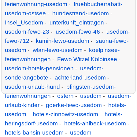
ferienwohnung-usedom
fruehbucherrabatt-
-
usedom-ostsee
hundestrand-usedom
-
-
Insel_Usedom
unterkunft_eintragen
-
-
usedom-fewo-23
usedom-fewo-46
usedom-
-
-
fewo-712
kamin-fewo-usedom
sauna-fewo-
-
-
usedom
wlan-fewo-usedom
koelpinsee-
-
-
ferienwohnungen
Fewo Witzel Kölpinsee
-
-
usedom-hotels-pensionen
usedom-
-
sonderangebote
achterland-usedom
-
-
usedom-urlaub-hund
pfingsten-usedom-
-
ferienwohnungen
ostern
usedom
usedom-
-
-
-
urlaub-kinder
goerke-fewo-usedom
hotels-
-
-
usedom
hotels-zinnowitz-usedom
hotels-
-
-
heringsdorf-usedom
hotels-ahlbeck-usedom
-
-
hotels-bansin-usedom
usedom-
-