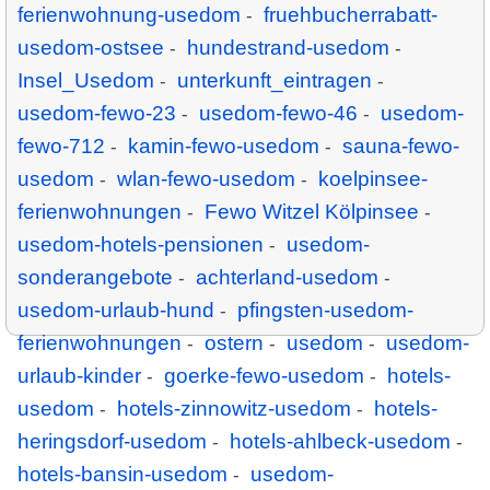
ferienwohnung-usedom
fruehbucherrabatt-
-
usedom-ostsee
hundestrand-usedom
-
-
Insel_Usedom
unterkunft_eintragen
-
-
usedom-fewo-23
usedom-fewo-46
usedom-
-
-
fewo-712
kamin-fewo-usedom
sauna-fewo-
-
-
usedom
wlan-fewo-usedom
koelpinsee-
-
-
ferienwohnungen
Fewo Witzel Kölpinsee
-
-
usedom-hotels-pensionen
usedom-
-
sonderangebote
achterland-usedom
-
-
usedom-urlaub-hund
pfingsten-usedom-
-
ferienwohnungen
ostern
usedom
usedom-
-
-
-
urlaub-kinder
goerke-fewo-usedom
hotels-
-
-
usedom
hotels-zinnowitz-usedom
hotels-
-
-
heringsdorf-usedom
hotels-ahlbeck-usedom
-
-
hotels-bansin-usedom
usedom-
-