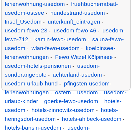
ferienwohnung-usedom
fruehbucherrabatt-
-
usedom-ostsee
hundestrand-usedom
-
-
Insel_Usedom
unterkunft_eintragen
-
-
usedom-fewo-23
usedom-fewo-46
usedom-
-
-
fewo-712
kamin-fewo-usedom
sauna-fewo-
-
-
usedom
wlan-fewo-usedom
koelpinsee-
-
-
ferienwohnungen
Fewo Witzel Kölpinsee
-
-
usedom-hotels-pensionen
usedom-
-
sonderangebote
achterland-usedom
-
-
usedom-urlaub-hund
pfingsten-usedom-
-
ferienwohnungen
ostern
usedom
usedom-
-
-
-
urlaub-kinder
goerke-fewo-usedom
hotels-
-
-
usedom
hotels-zinnowitz-usedom
hotels-
-
-
heringsdorf-usedom
hotels-ahlbeck-usedom
-
-
hotels-bansin-usedom
usedom-
-