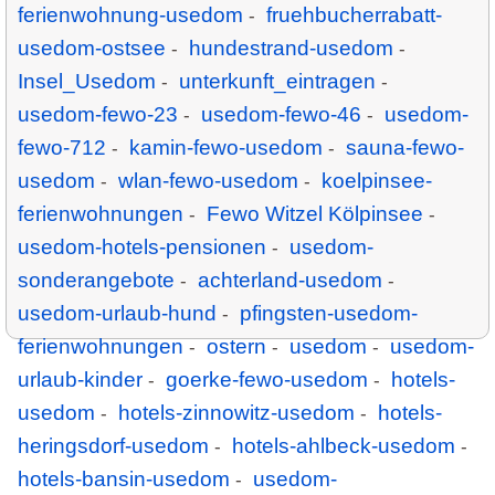
ferienwohnung-usedom
fruehbucherrabatt-
-
usedom-ostsee
hundestrand-usedom
-
-
Insel_Usedom
unterkunft_eintragen
-
-
usedom-fewo-23
usedom-fewo-46
usedom-
-
-
fewo-712
kamin-fewo-usedom
sauna-fewo-
-
-
usedom
wlan-fewo-usedom
koelpinsee-
-
-
ferienwohnungen
Fewo Witzel Kölpinsee
-
-
usedom-hotels-pensionen
usedom-
-
sonderangebote
achterland-usedom
-
-
usedom-urlaub-hund
pfingsten-usedom-
-
ferienwohnungen
ostern
usedom
usedom-
-
-
-
urlaub-kinder
goerke-fewo-usedom
hotels-
-
-
usedom
hotels-zinnowitz-usedom
hotels-
-
-
heringsdorf-usedom
hotels-ahlbeck-usedom
-
-
hotels-bansin-usedom
usedom-
-