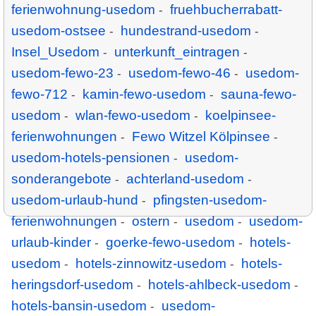
ferienwohnung-usedom
fruehbucherrabatt-
-
usedom-ostsee
hundestrand-usedom
-
-
Insel_Usedom
unterkunft_eintragen
-
-
usedom-fewo-23
usedom-fewo-46
usedom-
-
-
fewo-712
kamin-fewo-usedom
sauna-fewo-
-
-
usedom
wlan-fewo-usedom
koelpinsee-
-
-
ferienwohnungen
Fewo Witzel Kölpinsee
-
-
usedom-hotels-pensionen
usedom-
-
sonderangebote
achterland-usedom
-
-
usedom-urlaub-hund
pfingsten-usedom-
-
ferienwohnungen
ostern
usedom
usedom-
-
-
-
urlaub-kinder
goerke-fewo-usedom
hotels-
-
-
usedom
hotels-zinnowitz-usedom
hotels-
-
-
heringsdorf-usedom
hotels-ahlbeck-usedom
-
-
hotels-bansin-usedom
usedom-
-