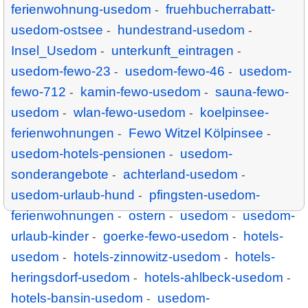
ferienwohnung-usedom
fruehbucherrabatt-
-
usedom-ostsee
hundestrand-usedom
-
-
Insel_Usedom
unterkunft_eintragen
-
-
usedom-fewo-23
usedom-fewo-46
usedom-
-
-
fewo-712
kamin-fewo-usedom
sauna-fewo-
-
-
usedom
wlan-fewo-usedom
koelpinsee-
-
-
ferienwohnungen
Fewo Witzel Kölpinsee
-
-
usedom-hotels-pensionen
usedom-
-
sonderangebote
achterland-usedom
-
-
usedom-urlaub-hund
pfingsten-usedom-
-
ferienwohnungen
ostern
usedom
usedom-
-
-
-
urlaub-kinder
goerke-fewo-usedom
hotels-
-
-
usedom
hotels-zinnowitz-usedom
hotels-
-
-
heringsdorf-usedom
hotels-ahlbeck-usedom
-
-
hotels-bansin-usedom
usedom-
-