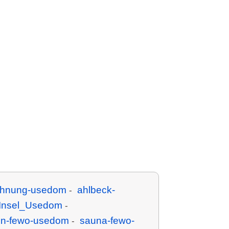
ohnung-usedom
ahlbeck-
-
Insel_Usedom
-
in-fewo-usedom
sauna-fewo-
-