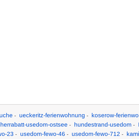
uche
ueckeritz-ferienwohnung
koserow-ferienw
-
-
cherrabatt-usedom-ostsee
hundestrand-usedom
-
-
wo-23
usedom-fewo-46
usedom-fewo-712
kam
-
-
-