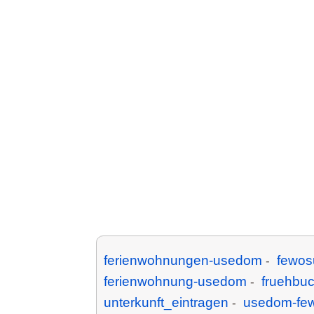
ferienwohnungen-usedom
fewos
-
ferienwohnung-usedom
fruehbu
-
unterkunft_eintragen
usedom-fe
-