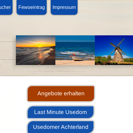
ucher
Fewoeintrag
Impressum
Angebote erhalten
Last Minute Usedom
Usedomer Achterland