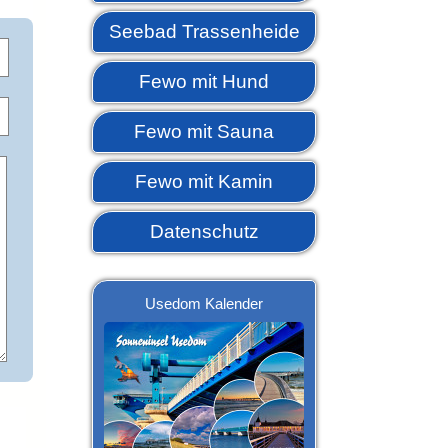
Seebad Trassenheide
Fewo mit Hund
Fewo mit Sauna
Fewo mit Kamin
Datenschutz
Usedom Kalender