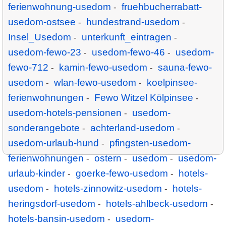
ferienwohnung-usedom
fruehbucherrabatt-
-
usedom-ostsee
hundestrand-usedom
-
-
Insel_Usedom
unterkunft_eintragen
-
-
usedom-fewo-23
usedom-fewo-46
usedom-
-
-
fewo-712
kamin-fewo-usedom
sauna-fewo-
-
-
usedom
wlan-fewo-usedom
koelpinsee-
-
-
ferienwohnungen
Fewo Witzel Kölpinsee
-
-
usedom-hotels-pensionen
usedom-
-
sonderangebote
achterland-usedom
-
-
usedom-urlaub-hund
pfingsten-usedom-
-
ferienwohnungen
ostern
usedom
usedom-
-
-
-
urlaub-kinder
goerke-fewo-usedom
hotels-
-
-
usedom
hotels-zinnowitz-usedom
hotels-
-
-
heringsdorf-usedom
hotels-ahlbeck-usedom
-
-
hotels-bansin-usedom
usedom-
-