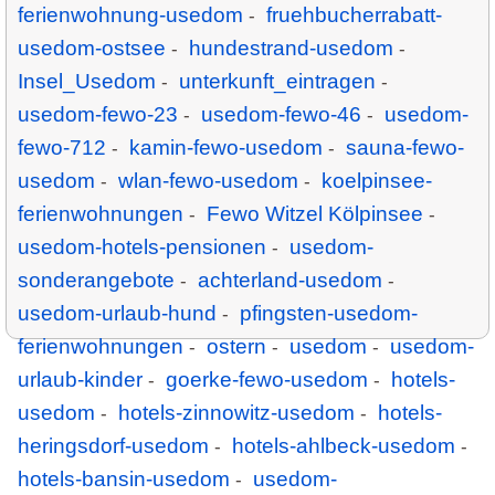
ferienwohnung-usedom
fruehbucherrabatt-
-
usedom-ostsee
hundestrand-usedom
-
-
Insel_Usedom
unterkunft_eintragen
-
-
usedom-fewo-23
usedom-fewo-46
usedom-
-
-
fewo-712
kamin-fewo-usedom
sauna-fewo-
-
-
usedom
wlan-fewo-usedom
koelpinsee-
-
-
ferienwohnungen
Fewo Witzel Kölpinsee
-
-
usedom-hotels-pensionen
usedom-
-
sonderangebote
achterland-usedom
-
-
usedom-urlaub-hund
pfingsten-usedom-
-
ferienwohnungen
ostern
usedom
usedom-
-
-
-
urlaub-kinder
goerke-fewo-usedom
hotels-
-
-
usedom
hotels-zinnowitz-usedom
hotels-
-
-
heringsdorf-usedom
hotels-ahlbeck-usedom
-
-
hotels-bansin-usedom
usedom-
-