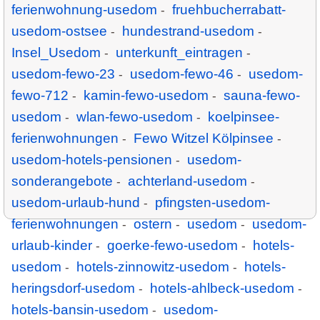
ferienwohnung-usedom
fruehbucherrabatt-
-
usedom-ostsee
hundestrand-usedom
-
-
Insel_Usedom
unterkunft_eintragen
-
-
usedom-fewo-23
usedom-fewo-46
usedom-
-
-
fewo-712
kamin-fewo-usedom
sauna-fewo-
-
-
usedom
wlan-fewo-usedom
koelpinsee-
-
-
ferienwohnungen
Fewo Witzel Kölpinsee
-
-
usedom-hotels-pensionen
usedom-
-
sonderangebote
achterland-usedom
-
-
usedom-urlaub-hund
pfingsten-usedom-
-
ferienwohnungen
ostern
usedom
usedom-
-
-
-
urlaub-kinder
goerke-fewo-usedom
hotels-
-
-
usedom
hotels-zinnowitz-usedom
hotels-
-
-
heringsdorf-usedom
hotels-ahlbeck-usedom
-
-
hotels-bansin-usedom
usedom-
-