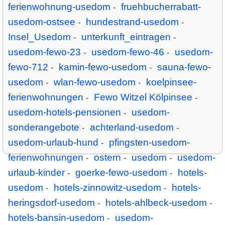
ferienwohnung-usedom
fruehbucherrabatt-
-
usedom-ostsee
hundestrand-usedom
-
-
Insel_Usedom
unterkunft_eintragen
-
-
usedom-fewo-23
usedom-fewo-46
usedom-
-
-
fewo-712
kamin-fewo-usedom
sauna-fewo-
-
-
usedom
wlan-fewo-usedom
koelpinsee-
-
-
ferienwohnungen
Fewo Witzel Kölpinsee
-
-
usedom-hotels-pensionen
usedom-
-
sonderangebote
achterland-usedom
-
-
usedom-urlaub-hund
pfingsten-usedom-
-
ferienwohnungen
ostern
usedom
usedom-
-
-
-
urlaub-kinder
goerke-fewo-usedom
hotels-
-
-
usedom
hotels-zinnowitz-usedom
hotels-
-
-
heringsdorf-usedom
hotels-ahlbeck-usedom
-
-
hotels-bansin-usedom
usedom-
-