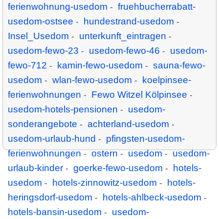
ferienwohnung-usedom
fruehbucherrabatt-
-
usedom-ostsee
hundestrand-usedom
-
-
Insel_Usedom
unterkunft_eintragen
-
-
usedom-fewo-23
usedom-fewo-46
usedom-
-
-
fewo-712
kamin-fewo-usedom
sauna-fewo-
-
-
usedom
wlan-fewo-usedom
koelpinsee-
-
-
ferienwohnungen
Fewo Witzel Kölpinsee
-
-
usedom-hotels-pensionen
usedom-
-
sonderangebote
achterland-usedom
-
-
usedom-urlaub-hund
pfingsten-usedom-
-
ferienwohnungen
ostern
usedom
usedom-
-
-
-
urlaub-kinder
goerke-fewo-usedom
hotels-
-
-
usedom
hotels-zinnowitz-usedom
hotels-
-
-
heringsdorf-usedom
hotels-ahlbeck-usedom
-
-
hotels-bansin-usedom
usedom-
-