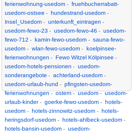
ferienwohnung-usedom
fruehbucherrabatt-
-
usedom-ostsee
hundestrand-usedom
-
-
Insel_Usedom
unterkunft_eintragen
-
-
usedom-fewo-23
usedom-fewo-46
usedom-
-
-
fewo-712
kamin-fewo-usedom
sauna-fewo-
-
-
usedom
wlan-fewo-usedom
koelpinsee-
-
-
ferienwohnungen
Fewo Witzel Kölpinsee
-
-
usedom-hotels-pensionen
usedom-
-
sonderangebote
achterland-usedom
-
-
usedom-urlaub-hund
pfingsten-usedom-
-
ferienwohnungen
ostern
usedom
usedom-
-
-
-
urlaub-kinder
goerke-fewo-usedom
hotels-
-
-
usedom
hotels-zinnowitz-usedom
hotels-
-
-
heringsdorf-usedom
hotels-ahlbeck-usedom
-
-
hotels-bansin-usedom
usedom-
-