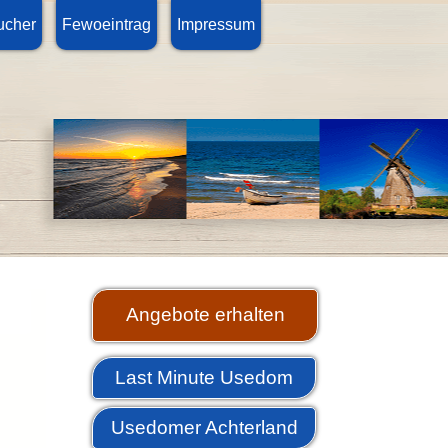
ucher
Fewoeintrag
Impressum
Angebote erhalten
Last Minute Usedom
Usedomer Achterland