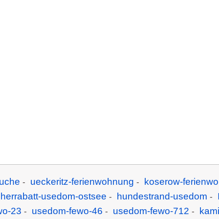
uche
ueckeritz-ferienwohnung
koserow-ferienw
-
-
cherrabatt-usedom-ostsee
hundestrand-usedom
-
-
wo-23
usedom-fewo-46
usedom-fewo-712
kam
-
-
-