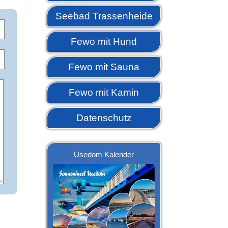
Seebad Trassenheide
Fewo mit Hund
Fewo mit Sauna
Fewo mit Kamin
Datenschutz
Usedom Kalender