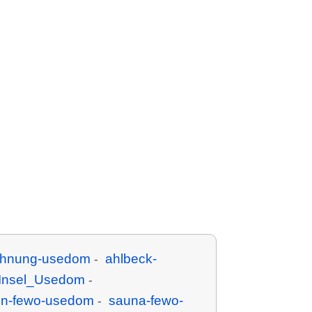
ohnung-usedom
ahlbeck-
-
Insel_Usedom
-
in-fewo-usedom
sauna-fewo-
-