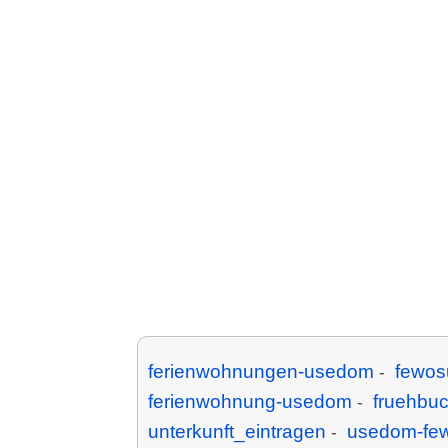
ferienwohnungen-usedom
fewos
-
ferienwohnung-usedom
fruehbu
-
unterkunft_eintragen
usedom-fe
-