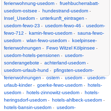
ferienwohnung-usedom
fruehbucherrabatt-
-
usedom-ostsee
hundestrand-usedom
-
-
Insel_Usedom
unterkunft_eintragen
-
-
usedom-fewo-23
usedom-fewo-46
usedom-
-
-
fewo-712
kamin-fewo-usedom
sauna-fewo-
-
-
usedom
wlan-fewo-usedom
koelpinsee-
-
-
ferienwohnungen
Fewo Witzel Kölpinsee
-
-
usedom-hotels-pensionen
usedom-
-
sonderangebote
achterland-usedom
-
-
usedom-urlaub-hund
pfingsten-usedom-
-
ferienwohnungen
ostern
usedom
usedom-
-
-
-
urlaub-kinder
goerke-fewo-usedom
hotels-
-
-
usedom
hotels-zinnowitz-usedom
hotels-
-
-
heringsdorf-usedom
hotels-ahlbeck-usedom
-
-
hotels-bansin-usedom
usedom-
-