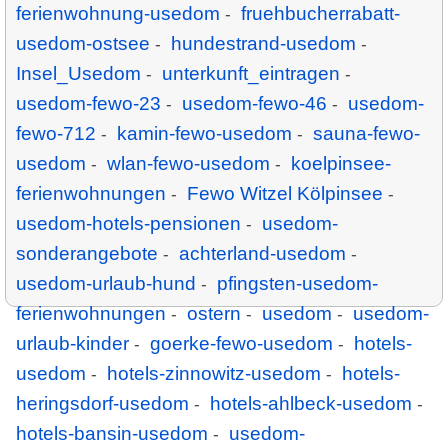
ferienwohnung-usedom
fruehbucherrabatt-
-
usedom-ostsee
hundestrand-usedom
-
-
Insel_Usedom
unterkunft_eintragen
-
-
usedom-fewo-23
usedom-fewo-46
usedom-
-
-
fewo-712
kamin-fewo-usedom
sauna-fewo-
-
-
usedom
wlan-fewo-usedom
koelpinsee-
-
-
ferienwohnungen
Fewo Witzel Kölpinsee
-
-
usedom-hotels-pensionen
usedom-
-
sonderangebote
achterland-usedom
-
-
usedom-urlaub-hund
pfingsten-usedom-
-
ferienwohnungen
ostern
usedom
usedom-
-
-
-
urlaub-kinder
goerke-fewo-usedom
hotels-
-
-
usedom
hotels-zinnowitz-usedom
hotels-
-
-
heringsdorf-usedom
hotels-ahlbeck-usedom
-
-
hotels-bansin-usedom
usedom-
-