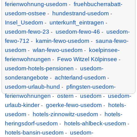
ferienwohnung-usedom
fruehbucherrabatt-
-
usedom-ostsee
hundestrand-usedom
-
-
Insel_Usedom
unterkunft_eintragen
-
-
usedom-fewo-23
usedom-fewo-46
usedom-
-
-
fewo-712
kamin-fewo-usedom
sauna-fewo-
-
-
usedom
wlan-fewo-usedom
koelpinsee-
-
-
ferienwohnungen
Fewo Witzel Kölpinsee
-
-
usedom-hotels-pensionen
usedom-
-
sonderangebote
achterland-usedom
-
-
usedom-urlaub-hund
pfingsten-usedom-
-
ferienwohnungen
ostern
usedom
usedom-
-
-
-
urlaub-kinder
goerke-fewo-usedom
hotels-
-
-
usedom
hotels-zinnowitz-usedom
hotels-
-
-
heringsdorf-usedom
hotels-ahlbeck-usedom
-
-
hotels-bansin-usedom
usedom-
-