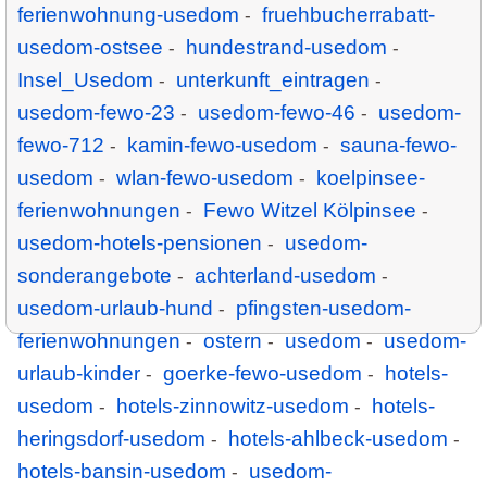
ferienwohnung-usedom
fruehbucherrabatt-
-
usedom-ostsee
hundestrand-usedom
-
-
Insel_Usedom
unterkunft_eintragen
-
-
usedom-fewo-23
usedom-fewo-46
usedom-
-
-
fewo-712
kamin-fewo-usedom
sauna-fewo-
-
-
usedom
wlan-fewo-usedom
koelpinsee-
-
-
ferienwohnungen
Fewo Witzel Kölpinsee
-
-
usedom-hotels-pensionen
usedom-
-
sonderangebote
achterland-usedom
-
-
usedom-urlaub-hund
pfingsten-usedom-
-
ferienwohnungen
ostern
usedom
usedom-
-
-
-
urlaub-kinder
goerke-fewo-usedom
hotels-
-
-
usedom
hotels-zinnowitz-usedom
hotels-
-
-
heringsdorf-usedom
hotels-ahlbeck-usedom
-
-
hotels-bansin-usedom
usedom-
-