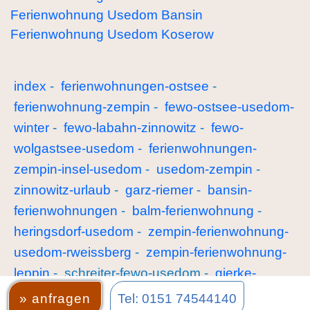
Ferienwohnung Usedom Bansin
Ferienwohnung Usedom Koserow
index
-
ferienwohnungen-ostsee
-
ferienwohnung-zempin
-
fewo-ostsee-usedom-
winter
-
fewo-labahn-zinnowitz
-
fewo-
wolgastsee-usedom
-
ferienwohnungen-
zempin-insel-usedom
-
usedom-zempin
-
zinnowitz-urlaub
-
garz-riemer
-
bansin-
ferienwohnungen
-
balm-ferienwohnung
-
heringsdorf-usedom
-
zempin-ferienwohnung-
usedom-rweissberg
-
zempin-ferienwohnung-
leppin
- schreiter-fewo-usedom -
gierke-
ferienwohnung-wolgastsee
-
werbung-buchen
» anfragen
Tel: 0151 74544140