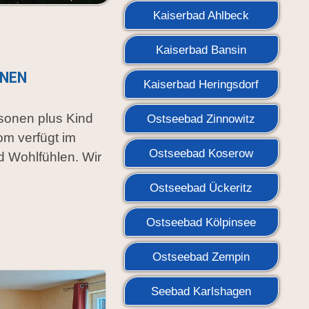
Kaiserbad Ahlbeck
Kaiserbad Bansin
ONEN
Kaiserbad Heringsdorf
rsonen plus Kind
Ostseebad Zinnowitz
om verfügt im
Ostseebad Koserow
 Wohlfühlen. Wir
Ostseebad Ückeritz
Ostseebad Kölpinsee
Ostseebad Zempin
Seebad Karlshagen