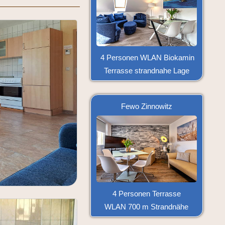
4 Personen WLAN Biokamin
Terrasse strandnahe Lage
Fewo Zinnowitz
4 Personen Terrasse
WLAN 700 m Strandnähe