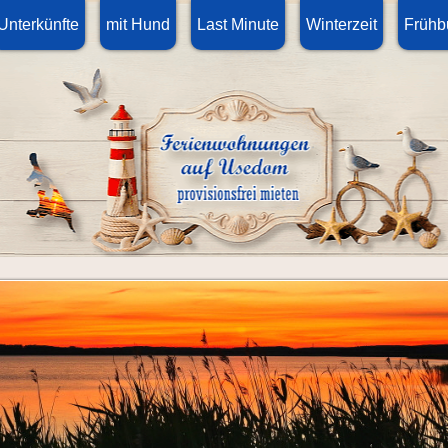
Unterkünfte
mit Hund
Last Minute
Winterzeit
Frühb