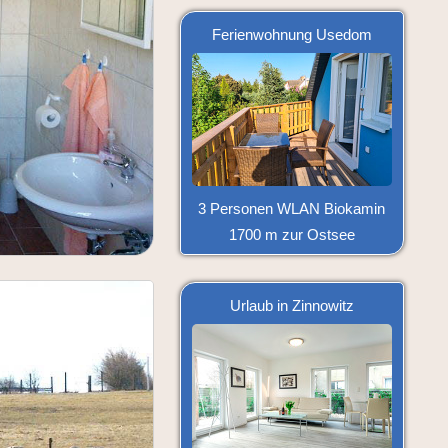
Ferienwohnung Usedom
3 Personen WLAN Biokamin
1700 m zur Ostsee
Urlaub in Zinnowitz