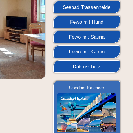
Seebad Trassenheide
Fewo mit Hund
Fewo mit Sauna
Fewo mit Kamin
Datenschutz
Usedom Kalender