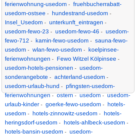
ferienwohnung-usedom
fruehbucherrabatt-
-
usedom-ostsee
hundestrand-usedom
-
-
Insel_Usedom
unterkunft_eintragen
-
-
usedom-fewo-23
usedom-fewo-46
usedom-
-
-
fewo-712
kamin-fewo-usedom
sauna-fewo-
-
-
usedom
wlan-fewo-usedom
koelpinsee-
-
-
ferienwohnungen
Fewo Witzel Kölpinsee
-
-
usedom-hotels-pensionen
usedom-
-
sonderangebote
achterland-usedom
-
-
usedom-urlaub-hund
pfingsten-usedom-
-
ferienwohnungen
ostern
usedom
usedom-
-
-
-
urlaub-kinder
goerke-fewo-usedom
hotels-
-
-
usedom
hotels-zinnowitz-usedom
hotels-
-
-
heringsdorf-usedom
hotels-ahlbeck-usedom
-
-
hotels-bansin-usedom
usedom-
-