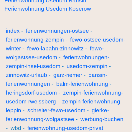
Ferienwohnung Usedom Bansin
Ferienwohnung Usedom Koserow
index
-
ferienwohnungen-ostsee
-
ferienwohnung-zempin
-
fewo-ostsee-usedom-
winter
-
fewo-labahn-zinnowitz
-
fewo-
wolgastsee-usedom
-
ferienwohnungen-
zempin-insel-usedom
-
usedom-zempin
-
zinnowitz-urlaub
-
garz-riemer
-
bansin-
ferienwohnungen
-
balm-ferienwohnung
-
heringsdorf-usedom
-
zempin-ferienwohnung-
usedom-rweissberg
-
zempin-ferienwohnung-
leppin
-
schreiter-fewo-usedom
-
gierke-
ferienwohnung-wolgastsee
-
werbung-buchen
- wbd -
ferienwohnung-usedom-privat