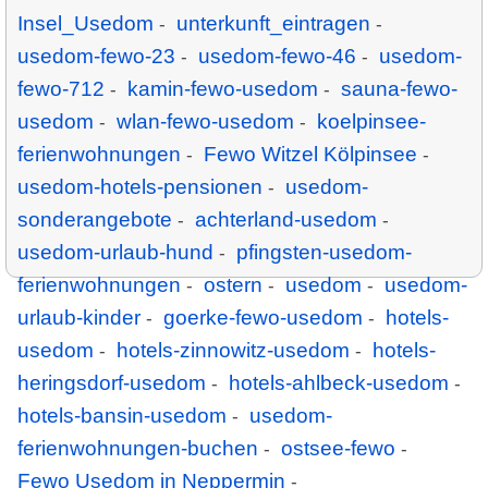
Insel_Usedom
unterkunft_eintragen
-
-
usedom-fewo-23
usedom-fewo-46
usedom-
-
-
fewo-712
kamin-fewo-usedom
sauna-fewo-
-
-
usedom
wlan-fewo-usedom
koelpinsee-
-
-
ferienwohnungen
Fewo Witzel Kölpinsee
-
-
usedom-hotels-pensionen
usedom-
-
sonderangebote
achterland-usedom
-
-
usedom-urlaub-hund
pfingsten-usedom-
-
ferienwohnungen
ostern
usedom
usedom-
-
-
-
urlaub-kinder
goerke-fewo-usedom
hotels-
-
-
usedom
hotels-zinnowitz-usedom
hotels-
-
-
heringsdorf-usedom
hotels-ahlbeck-usedom
-
-
hotels-bansin-usedom
usedom-
-
ferienwohnungen-buchen
ostsee-fewo
-
-
Fewo Usedom in Neppermin
-