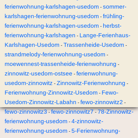
ferienwohnung-karlshagen-usedom
sommer-
-
karlshagen-ferienwohnung-usedom
frühling-
-
ferienwohnung-karlshagen-usedom
herbst-
-
ferienwohnung-karlshagen
Lange-Ferienhaus-
-
Karlshagen-Usedom
Trassenheide-Usedom
-
-
strandmelody-ferienwohnung-usedom
-
moewennest-trassenheide-ferienwohnung
-
zinnowitz-usedom-ostsee
ferienwohnung-
-
usedom-zinnowitz
Zinnowitz-Ferienwohnung
-
-
Ferienwohnung-Zinnowitz-Usedom
Fewo-
-
Usedom-Zinnowitz-Labahn
fewo-zinnowitz2
-
-
fewo-zinnowitz3
fewo-zinnowitz7
78-Zinnowitz-
-
-
ferienwohnung-usedom
4-zinnowitz-
-
ferienwohnung-usedom
5-Ferienwohnung-
-