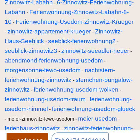
Zinnowitz-Labahn
6-Zinnowitz-Ferienwohnung-
-
Labahn
Ferienwohnung-Zinnowitz-Labahn-8-
-
10
Ferienwohnung-Usedom-Zinnowitz-Krueger
-
zinnowitz-appartement-krueger
Zinnowitz-
-
-
Haus-Seeblick
seeblick-ferienwohnung2
-
-
seeblick-zinnowitz3
zinnowitz-seeadler-heuer
-
-
abendmond-ferienwohnung-usedom
-
morgensonne-fewo-usedom
nachtstern-
-
ferienwohnung-zinnowitz
sternchen-bungalow-
-
zinnowitz
ferienwohnung-usedom-wolken
-
-
ferienwohnung-usedom-traum
ferienwohnung-
-
usedom-himmel
ferienwohnung-usedom-glueck
-
meier-usedom-
- meier-zinnowitz-fewo-usedom -
ferienhaus-zinnowitz
zinnowitz-ferienwohnung-
-
rizak
wilhelm-zinnowitz
luck-fewo-ostsee
luck-
-
-
-