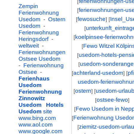
ferienwohnungen-us
[
Zempin
ferienwohnungen-us
[
Ferienwohnung
fewosuche
Insel_U
Usedom
-
Ostern
[
] [
Usedom
-
unterkunft_eintrag
[
Ferienwohnung
koelpinsee-ferienwoh
[
Heringsdorf
-
weltweit
-
Fewo Witzel Kölpin
[
Ferienwohnungen
usedom-hotels-pens
[
Ostsee Usedom
usedom-sonderange
[
-
Ferienwohnung
Ostsee
-
achterland-usedom
pf
[
] [
Ferienhaus
usedom-ferienwohnu
Usedom
ostern
usedom-urlau
[
] [
Ferienwohnung
Zinnowitz
ostsee-fewo
[
]
Usedom
Hotels
Fewo Usedom in Nepp
[
Usedom
site
Ferienwohnung Usedo
www.bing.com
[
www.aol.com
ziemitz-usedom-urla
[
www.google.com