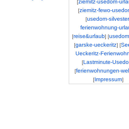
ziemitz-usedom-url
[
ziemitz-fewo-usedo
[
usedom-silvester
[
ferienwohnung-url
reise&urlaub
usedom
[
] [
garske-ueckeritz
Se
[
] [
Ueckeritz-Ferienwoh
Lastminute-Used
[
ferienwohnungen-wel
[
Impressum
[
]