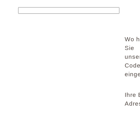
Wo h
Sie
unse
Cod
eing
Ihre 
Adre