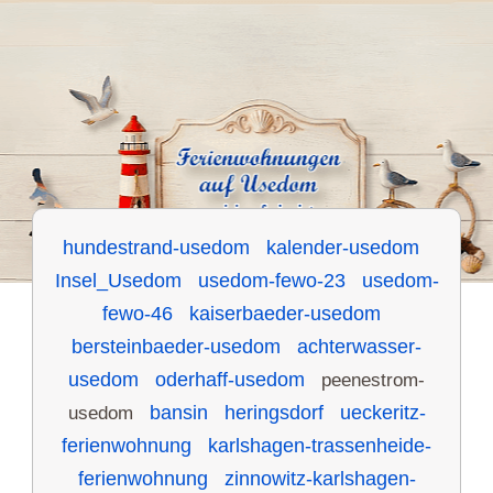
hundestrand-usedom
kalender-usedom
Insel_Usedom
usedom-fewo-23
usedom-
fewo-46
kaiserbaeder-usedom
bersteinbaeder-usedom
achterwasser-
usedom
oderhaff-usedom
peenestrom-
usedom
bansin
heringsdorf
ueckeritz-
ferienwohnung
karlshagen-trassenheide-
ferienwohnung
zinnowitz-karlshagen-