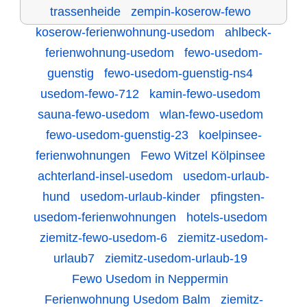
trassenheide
zempin-koserow-fewo
koserow-ferienwohnung-usedom
ahlbeck-
ferienwohnung-usedom
fewo-usedom-
guenstig
fewo-usedom-guenstig-ns4
usedom-fewo-712
kamin-fewo-usedom
sauna-fewo-usedom
wlan-fewo-usedom
fewo-usedom-guenstig-23
koelpinsee-
ferienwohnungen
Fewo Witzel Kölpinsee
achterland-insel-usedom
usedom-urlaub-
hund
usedom-urlaub-kinder
pfingsten-
usedom-ferienwohnungen
hotels-usedom
ziemitz-fewo-usedom-6
ziemitz-usedom-
urlaub7
ziemitz-usedom-urlaub-19
Fewo Usedom in Neppermin
Ferienwohnung Usedom Balm
ziemitz-