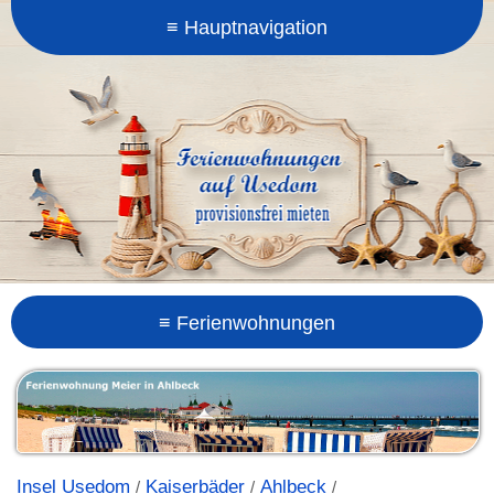
Insel Usedom
Kaiserbäder
Ahlbeck
/
/
/