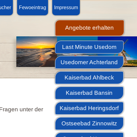
ucher
Fewoeintrag
Impressum
Angebote erhalten
Last Minute Usedom
Usedomer Achterland
Kaiserbad Ahlbeck
Kaiserbad Bansin
Kaiserbad Heringsdorf
Fragen unter der
Ostseebad Zinnowitz