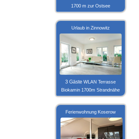
1700 m zur Ostsee
Urlaub in Zinnowitz
3 Gäste
WLAN Terrasse
Biokamin 1700m Strandnähe
Ferienwohnung Koserow