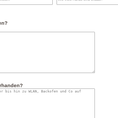
en?
orhanden?