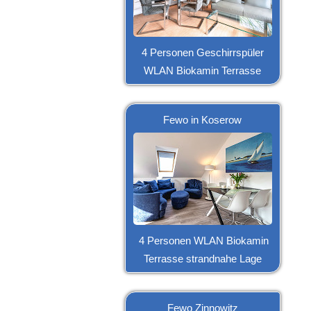
4 Personen Geschirrspüler
WLAN Biokamin Terrasse
Fewo in Koserow
4 Personen WLAN Biokamin
Terrasse strandnahe Lage
Fewo Zinnowitz