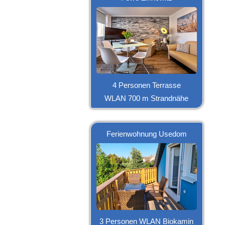
4 Personen Terrasse
WLAN 700 m Strandnähe
Ferienwohnung Usedom
3 Personen WLAN Biokamin