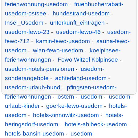
ferienwohnung-usedom
fruehbucherrabatt-
-
usedom-ostsee
hundestrand-usedom
-
-
Insel_Usedom
unterkunft_eintragen
-
-
usedom-fewo-23
usedom-fewo-46
usedom-
-
-
fewo-712
kamin-fewo-usedom
sauna-fewo-
-
-
usedom
wlan-fewo-usedom
koelpinsee-
-
-
ferienwohnungen
Fewo Witzel Kölpinsee
-
-
usedom-hotels-pensionen
usedom-
-
sonderangebote
achterland-usedom
-
-
usedom-urlaub-hund
pfingsten-usedom-
-
ferienwohnungen
ostern
usedom
usedom-
-
-
-
urlaub-kinder
goerke-fewo-usedom
hotels-
-
-
usedom
hotels-zinnowitz-usedom
hotels-
-
-
heringsdorf-usedom
hotels-ahlbeck-usedom
-
-
hotels-bansin-usedom
usedom-
-