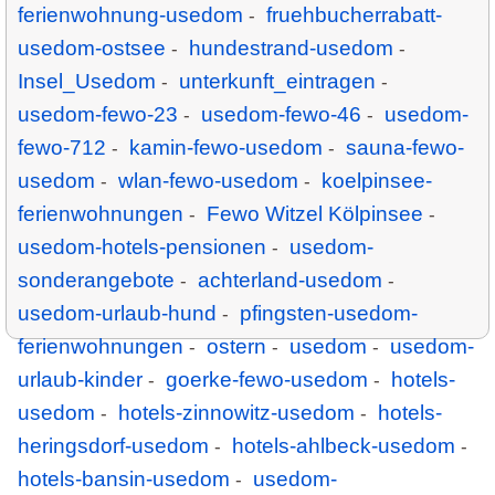
ferienwohnung-usedom
fruehbucherrabatt-
-
usedom-ostsee
hundestrand-usedom
-
-
Insel_Usedom
unterkunft_eintragen
-
-
usedom-fewo-23
usedom-fewo-46
usedom-
-
-
fewo-712
kamin-fewo-usedom
sauna-fewo-
-
-
usedom
wlan-fewo-usedom
koelpinsee-
-
-
ferienwohnungen
Fewo Witzel Kölpinsee
-
-
usedom-hotels-pensionen
usedom-
-
sonderangebote
achterland-usedom
-
-
usedom-urlaub-hund
pfingsten-usedom-
-
ferienwohnungen
ostern
usedom
usedom-
-
-
-
urlaub-kinder
goerke-fewo-usedom
hotels-
-
-
usedom
hotels-zinnowitz-usedom
hotels-
-
-
heringsdorf-usedom
hotels-ahlbeck-usedom
-
-
hotels-bansin-usedom
usedom-
-