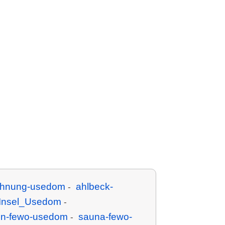
ohnung-usedom
ahlbeck-
-
Insel_Usedom
-
in-fewo-usedom
sauna-fewo-
-