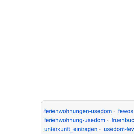
ferienwohnungen-usedom
fewos
-
ferienwohnung-usedom
fruehbu
-
unterkunft_eintragen
usedom-fe
-