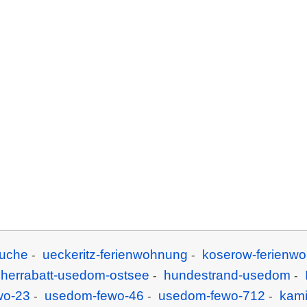
uche
ueckeritz-ferienwohnung
koserow-ferienw
-
-
cherrabatt-usedom-ostsee
hundestrand-usedom
-
-
wo-23
usedom-fewo-46
usedom-fewo-712
kam
-
-
-