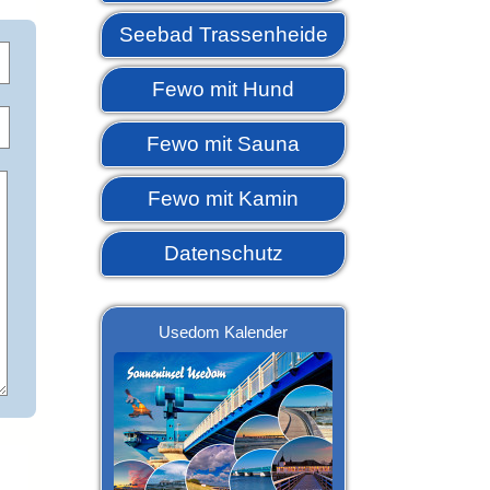
Seebad Trassenheide
Fewo mit Hund
Fewo mit Sauna
Fewo mit Kamin
Datenschutz
Usedom Kalender