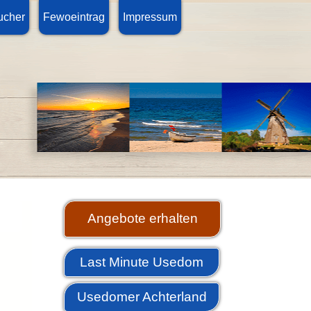
ucher
Fewoeintrag
Impressum
Angebote erhalten
Last Minute Usedom
Usedomer Achterland